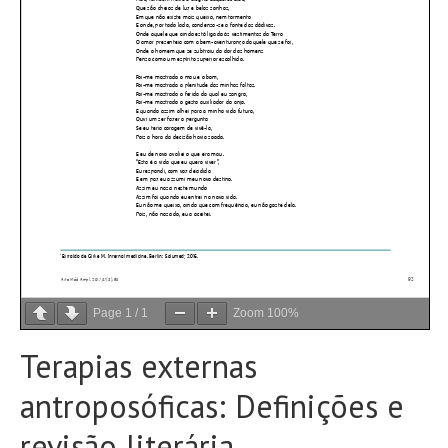
Page
1
/
1
Zoom
100%
Terapias externas
antroposóficas: Definições e
revisão literária