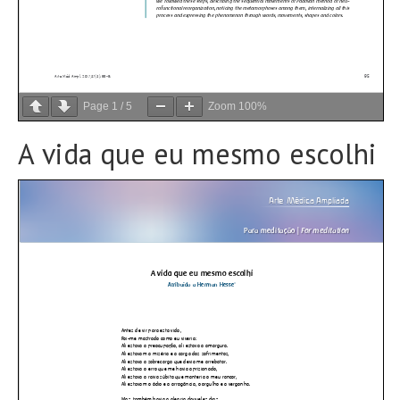
Page
1
/
5
Zoom
100%
A vida que eu mesmo escolhi