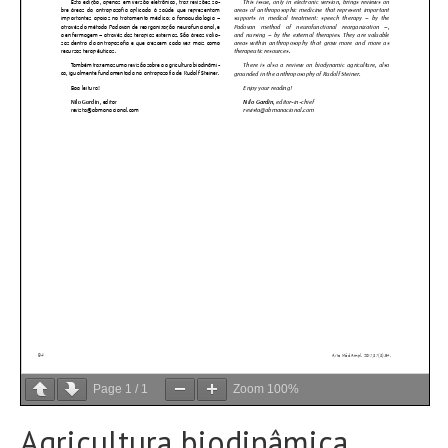
Page
1
/
1
Zoom
100%
Agricultura biodinâmica,